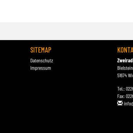
SITEMAP
KONT
Datenschutz
Zweirad
Impressum
Bielstei
51674 Wi
Tel.: 02
Fax: 022
info