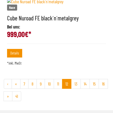
Race
Cube Nuroad FE black´n´metalgrey
Bei uns:
999,00
€*
Details
*inkl. MwSt
‹
«
7
8
9
10
11
12
13
14
15
16
»
41