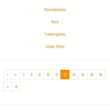
Mountainbikes
Race
Trekkingbikes
Urban-Bikes
‹
«
7
8
9
10
11
12
13
14
15
16
»
41