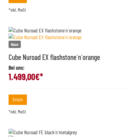
*inkl. MwSt
Race
Cube Nuroad EX flashstone´n´orange
Bei uns:
1.499,00
€*
Details
*inkl. MwSt