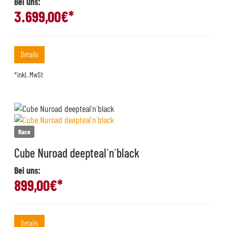
Bei uns:
3.699,00
€*
Details
*inkl. MwSt
Race
Cube Nuroad deepteal´n´black
Bei uns:
899,00
€*
Details