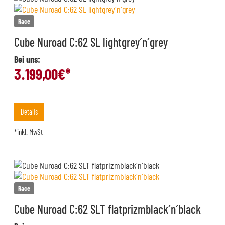
Race
Cube Nuroad C:62 SL lightgrey´n´grey
Bei uns:
3.199,00
€*
Details
*inkl. MwSt
Race
Cube Nuroad C:62 SLT flatprizmblack´n´black