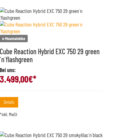
e-Mountainbike
Cube Reaction Hybrid EXC 750 29 green
´n´flashgreen
Bei uns:
3.499,00
€*
Details
*inkl. MwSt