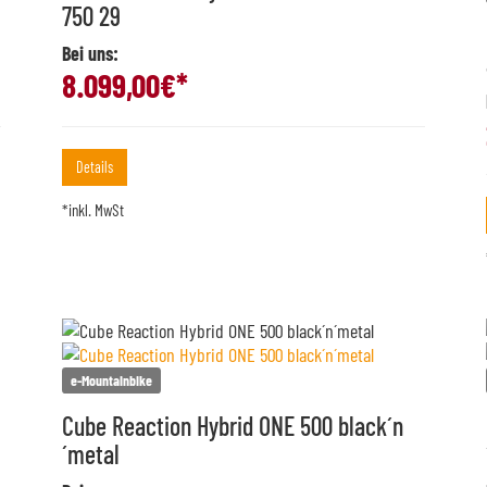
750 29
Bei uns:
8.099,00
€*
Details
*inkl. MwSt
e-Mountainbike
Cube Reaction Hybrid ONE 500 black´n
´metal