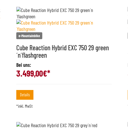
e-Mountainbike
Cube Reaction Hybrid EXC 750 29 green
´n´flashgreen
Bei uns:
3.499,00
€*
Details
*inkl. MwSt