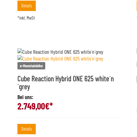
Details
*inkl. MwSt
e-Mountainbike
Cube Reaction Hybrid ONE 625 white´n
´grey
Bei uns:
2.749,00
€*
Details