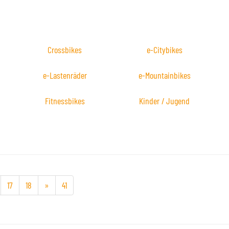
Crossbikes
e-Citybikes
e-Lastenräder
e-Mountainbikes
Fitnessbikes
Kinder / Jugend
17
18
»
41