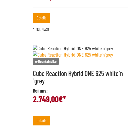
Details
*inkl. MwSt
e-Mountainbike
Cube Reaction Hybrid ONE 625 white´n
´grey
Bei uns:
2.749,00
€*
Details