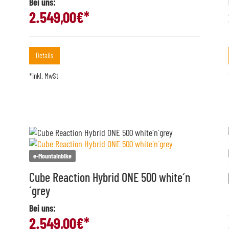
Bei uns:
2.549,00
€*
Details
*inkl. MwSt
e-Mountainbike
Cube Reaction Hybrid ONE 500 white´n
´grey
Bei uns:
2.549,00
€*