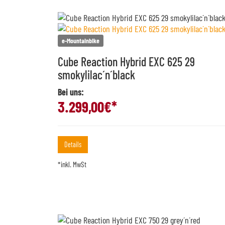
e-Mountainbike
Cube Reaction Hybrid EXC 625 29
smokylilac´n´black
Bei uns:
3.299,00
€*
Details
*inkl. MwSt