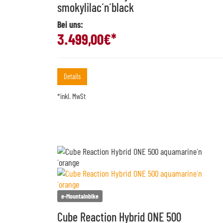
smokylilac´n´black
Bei uns:
3.499,00
€*
Details
*inkl. MwSt
e-Mountainbike
Cube Reaction Hybrid ONE 500