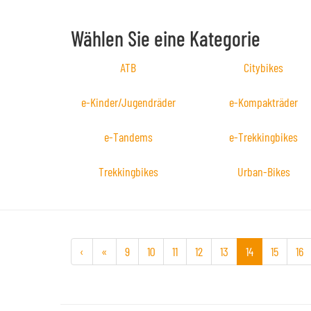
Wählen Sie eine Kategorie
ATB
Citybikes
e-Kinder/Jugendräder
e-Kompakträder
e-Tandems
e-Trekkingbikes
Trekkingbikes
Urban-Bikes
‹
«
9
10
11
12
13
14
15
16