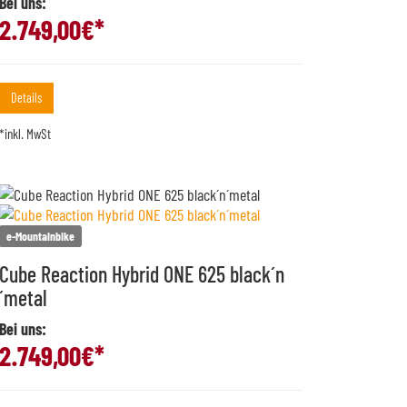
Bei uns:
2.749,00
€*
Details
*inkl. MwSt
e-Mountainbike
Cube Reaction Hybrid ONE 625 black´n
´metal
Bei uns:
2.749,00
€*