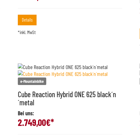
Details
*inkl. MwSt
e-Mountainbike
Cube Reaction Hybrid ONE 625 black´n
´metal
Bei uns:
2.749,00
€*