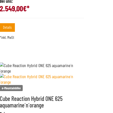
Bei uns:
2.549,00
€*
Details
*inkl. MwSt
e-Mountainbike
Cube Reaction Hybrid ONE 625
aquamarine´n´orange