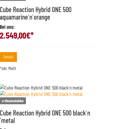
Cube Reaction Hybrid ONE 500
aquamarine´n´orange
Bei uns:
2.549,00
€*
Details
*inkl. MwSt
e-Mountainbike
Cube Reaction Hybrid ONE 500 black´n
´metal