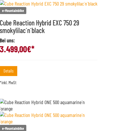
e-Mountainbike
Cube Reaction Hybrid EXC 750 29
smokylilac´n´black
Bei uns:
3.499,00
€*
Details
*inkl. MwSt
e-Mountainbike