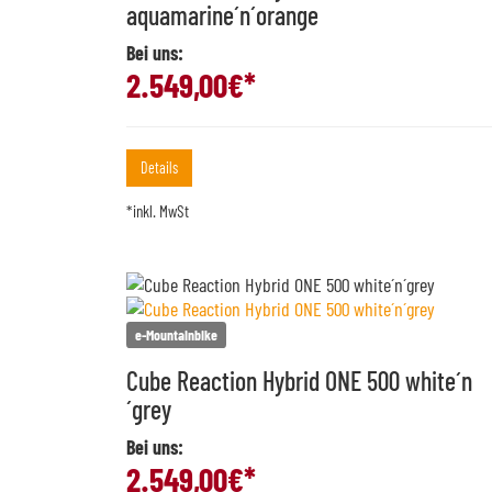
aquamarine´n´orange
Bei uns:
2.549,00
€*
Details
*inkl. MwSt
e-Mountainbike
Cube Reaction Hybrid ONE 500 white´n
´grey
Bei uns:
2.549,00
€*