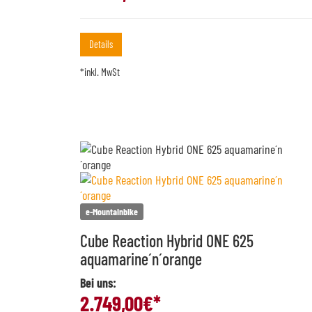
Details
*inkl. MwSt
e-Mountainbike
Cube Reaction Hybrid ONE 625
aquamarine´n´orange
Bei uns:
2.749,00
€*