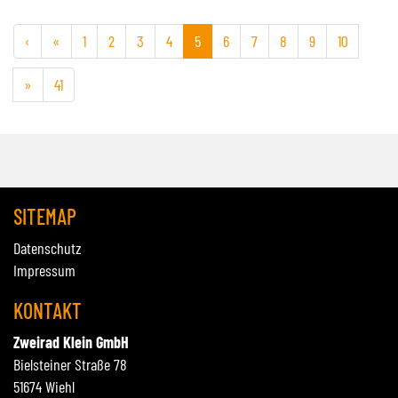
‹
«
1
2
3
4
5
6
7
8
9
10
»
41
SITEMAP
Datenschutz
Impressum
KONTAKT
Zweirad Klein GmbH
Bielsteiner Straße 78
51674 Wiehl