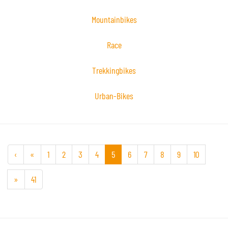
Mountainbikes
Race
Trekkingbikes
Urban-Bikes
‹
«
1
2
3
4
5
6
7
8
9
10
»
41