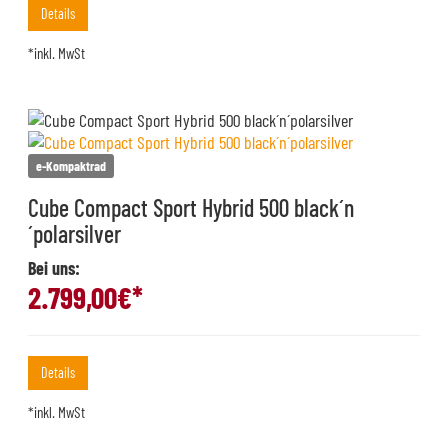
Details
*inkl. MwSt
e-Kompaktrad
Cube Compact Sport Hybrid 500 black´n
´polarsilver
Bei uns:
2.799,00
€*
Details
*inkl. MwSt