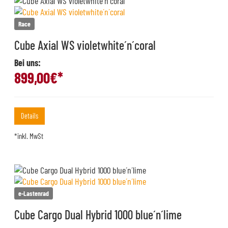
Race
Cube Axial WS violetwhite´n´coral
Bei uns:
899,00
€*
Details
*inkl. MwSt
e-Lastenrad
Cube Cargo Dual Hybrid 1000 blue´n´lime