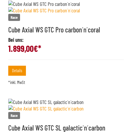
Race
Cube Axial WS GTC Pro carbon´n´coral
Bei uns:
1.899,00
€*
Details
*inkl. MwSt
Race
Cube Axial WS GTC SL galactic´n´carbon