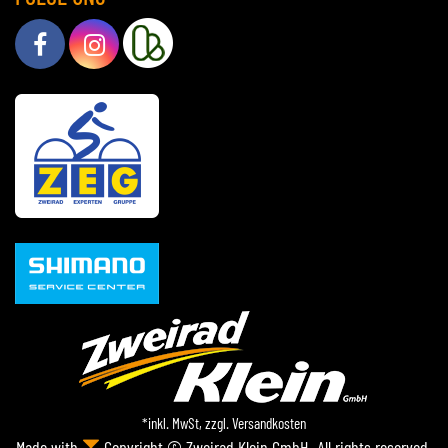
*inkl. MwSt, zzgl.
Versandkosten
Made with
Copyright © Zweirad Klein GmbH. All rights reserved.