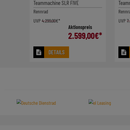
Teammachine SLR FIVE
Teamm
Rennrad
Rennr
UVP
4.299,00
€*
UVP
7
Aktionspreis
2.599,00
€*
DETAILS