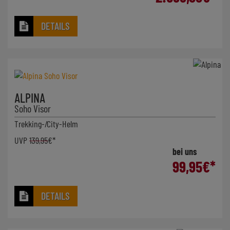
DETAILS
ALPINA
Soho Visor
Trekking-/City-Helm
UVP
139,95
€*
bei uns
99,95
€*
DETAILS