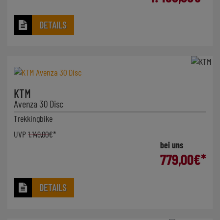
DETAILS
KTM
Avenza 30 Disc
Trekkingbike
UVP
1.149,00
€*
bei uns
779,00
€*
DETAILS