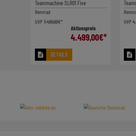
Teammachine SLR01 Five
Teamm
Rennrad
Rennr
UVP
7.499,00
€*
UVP
4
Aktionspreis
4.499,00
€*
DETAILS