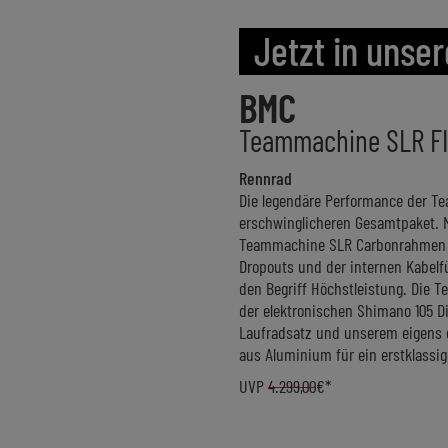
Jetzt in unsere
BMC
Teammachine SLR F
Rennrad
Die legendäre Performance der 
erschwinglicheren Gesamtpaket. M
Teammachine SLR Carbonrahmen u
Dropouts und der internen Kabelf
den Begriff Höchstleistung. Die
der elektronischen Shimano 105 D
Laufradsatz und unserem eigens 
aus Aluminium für ein erstklassig
UVP
4.299,00
€*