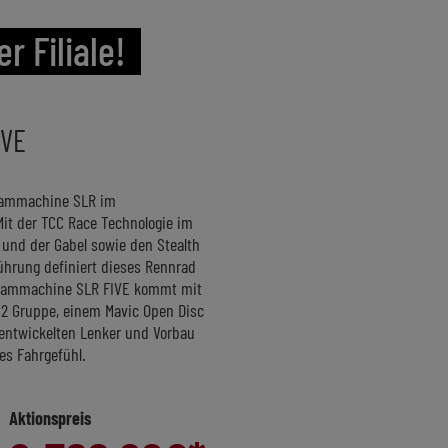
r Filiale!
IVE
Teammachine SLR im
it der TCC Race Technologie im
nd der Gabel sowie den Stealth
ührung definiert dieses Rennrad
 Teammachine SLR FIVE kommt mit
i2 Gruppe, einem Mavic Open Disc
entwickelten Lenker und Vorbau
es Fahrgefühl.
Aktionspreis