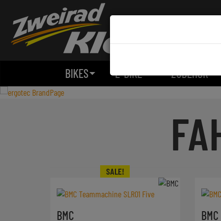
BIKES
E-BIKE
ZUBEHÖR
FA
BMC
BMC