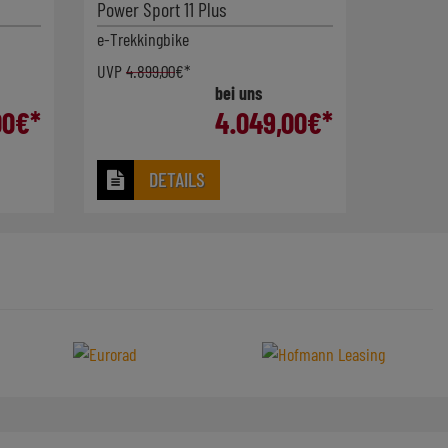
Power Sport 11 Plus
e-Trekkingbike
UVP
4.899,00
€*
bei uns
00
€*
4.049,00
€*
DETAILS