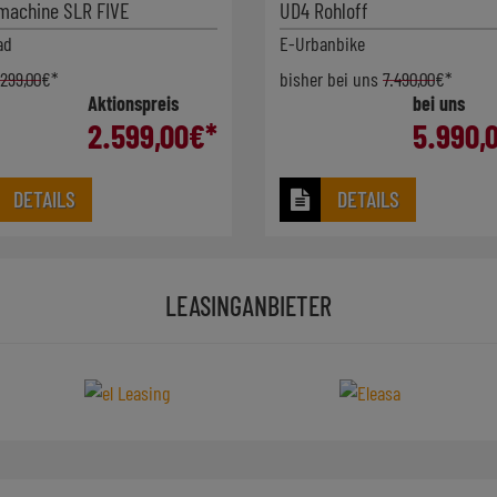
achine SLR FIVE
UD4 Rohloff
ad
E-Urbanbike
.299,00
€*
bisher bei uns
7.490,00
€*
Aktionspreis
bei uns
2.599,00
€*
5.990,
DETAILS
DETAILS
LEASINGANBIETER