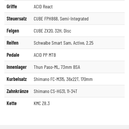
Griffe
ACID React
Steuersatz
CUBE FPH868, Semi-Integrated
Felgen
CUBE ZX20, 32H, Disc
Reifen
Schwalbe Smart Sam, Active, 2.25
Pedale
ACID PP MTB
Innenlager
Thun Paso-ML, 73mm BSA
Kurbelsatz
Shimano FC-M315, 36x22T, 170mm
Zahnkränze
Shimano CS-HG31, 11-34T
Kette
KMC Z8.3