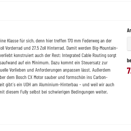
Ar
ne Klasse für sich, denn hier treffen 170 mm Federweg an der
oll Vorderrad und 27.5 Zoll Hinterrad. Damit werden Big-Mountain-
rliebt konstruiert auch der Rest: Integrated Cable Routing sorgt
be
gsaufwand auf ein Minimum. Dazu kommt ein Steuersatz zur
7
duelle Vorlieben und Anforderungen anpassen lässt. Außerdem
über dem Bosch CX Motor sauber und formschön ins Carbon-
rkeit gibt´s ein UDH am Aluminium-Hinterbau – und weil wir auch
mit diesem Fully selbst bei schwierigen Bedingungen weiter,