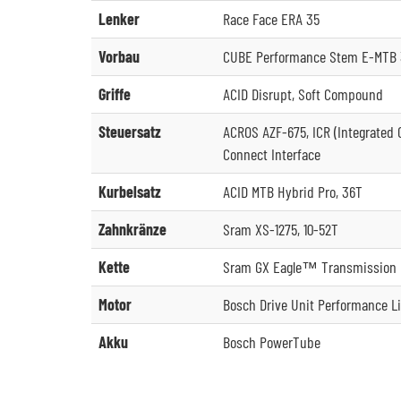
Lenker
Race Face ERA 35
Vorbau
CUBE Performance Stem E-MTB 3
Griffe
ACID Disrupt, Soft Compound
Steuersatz
ACROS AZF-675, ICR (Integrated C
Connect Interface
Kurbelsatz
ACID MTB Hybrid Pro, 36T
Zahnkränze
Sram XS-1275, 10-52T
Kette
Sram GX Eagle™ Transmission
Motor
Bosch Drive Unit Performance L
Akku
Bosch PowerTube