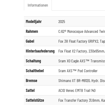
Informationen
Modelljahr
2025
Rahmen
C:62® Monocoque Advanced Twin M
Gabel
Fox 38 Float Factory GRIPX2, T
Hinterbaufederung
Fox Float X2 Factory, 230x65mm
Schaltung
Sram X0 Eagle AXS™ Transmission
Schalthebel
Sram AXS™ Pod Controller
Bremse
Shimano XT BR-M8120, Hydr. Dis
Sattel
ACID Venec EMTB Trail 140
Sattelstütze
Fox Transfer Factory 31.6mm, K