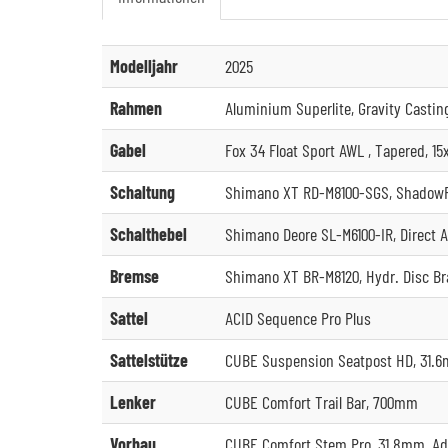
Modelljahr
2025
Rahmen
Aluminium Superlite, Gravity Casting
Gabel
Fox 34 Float Sport AWL , Tapered, 
Schaltung
Shimano XT RD-M8100-SGS, ShadowP
Schalthebel
Shimano Deore SL-M6100-IR, Direct 
Bremse
Shimano XT BR-M8120, Hydr. Disc Bra
Sattel
ACID Sequence Pro Plus
Sattelstütze
CUBE Suspension Seatpost HD, 31.
Lenker
CUBE Comfort Trail Bar, 700mm
Vorbau
CUBE Comfort Stem Pro, 31.8mm, Ad