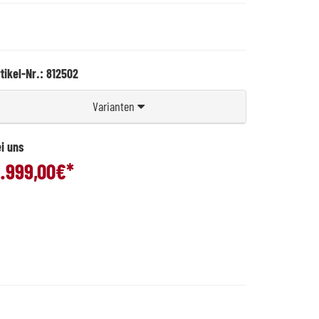
tikel-Nr.: 812502
Varianten
i uns
.999,00
€*