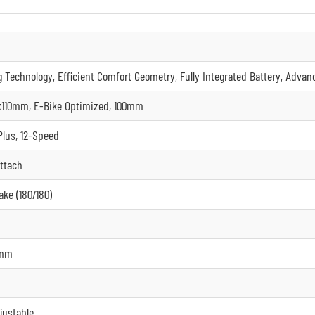
 Technology, Efficient Comfort Geometry, Fully Integrated Battery, Advan
15x110mm, E-Bike Optimized, 100mm
lus, 12-Speed
Attach
ke (180/180)
6mm
justable