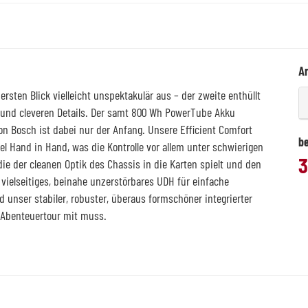
Ar
ten Blick vielleicht unspektakulär aus – der zweite enthüllt
n und cleveren Details. Der samt 800 Wh PowerTube Akku
on Bosch ist dabei nur der Anfang. Unsere Efficient Comfort
be
 Hand in Hand, was die Kontrolle vor allem unter schwierigen
3
ie der cleanen Optik des Chassis in die Karten spielt und den
ielseitiges, beinahe unzerstörbares UDH für einfache
nd unser stabiler, robuster, überaus formschöner integrierter
uf Abenteuertour mit muss.