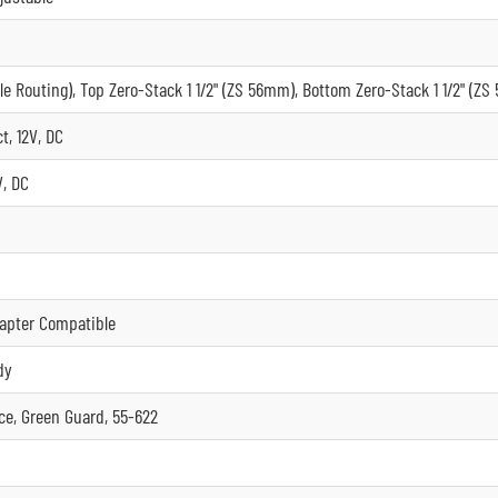
e Routing), Top Zero-Stack 1 1/2" (ZS 56mm), Bottom Zero-Stack 1 1/2" (ZS
t, 12V, DC
V, DC
dapter Compatible
dy
ce, Green Guard, 55-622