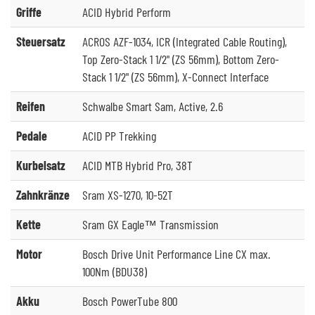
Griffe
ACID Hybrid Perform
Steuersatz
ACROS AZF-1034, ICR (Integrated Cable Routing),
Top Zero-Stack 1 1/2" (ZS 56mm), Bottom Zero-
Stack 1 1/2" (ZS 56mm), X-Connect Interface
Reifen
Schwalbe Smart Sam, Active, 2.6
Pedale
ACID PP Trekking
Kurbelsatz
ACID MTB Hybrid Pro, 38T
Zahnkränze
Sram XS-1270, 10-52T
Kette
Sram GX Eagle™ Transmission
Motor
Bosch Drive Unit Performance Line CX max.
100Nm (BDU38)
Akku
Bosch PowerTube 800