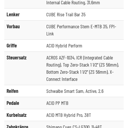
Internal Cable Routing, 31.6mm
Lenker
CUBE Rise Trail Bar 35
Vorbau
CUBE Performance Stem E-MTB 35, FPI-
Link
Griffe
ACID Hybrid Perform
Steuersatz
ACROS AZF-1034, ICR (Integrated Cable
Routing), Top Zero-Stack 1 1/2" (ZS 56mm),
Bottom Zero-Stack 1 1/2" (ZS 56mm), X-
Connect Interface
Reifen
Schwalbe Smart Sam, Active, 2.6
Pedale
ACID PP MTB
Kurbelsatz
ACID MTB Hybrid Pro, 38T
Zahnkränze
Shimano Cues CS-LG300, 11-48T