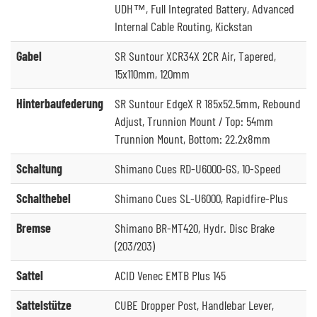
UDH™, Full Integrated Battery, Advanced
Internal Cable Routing, Kickstan
Gabel
SR Suntour XCR34X 2CR Air, Tapered,
15x110mm, 120mm
Hinterbaufederung
SR Suntour EdgeX R 185x52.5mm, Rebound
Adjust, Trunnion Mount / Top: 54mm
Trunnion Mount, Bottom: 22.2x8mm
Schaltung
Shimano Cues RD-U6000-GS, 10-Speed
Schalthebel
Shimano Cues SL-U6000, Rapidfire-Plus
Bremse
Shimano BR-MT420, Hydr. Disc Brake
(203/203)
Sattel
ACID Venec EMTB Plus 145
Sattelstütze
CUBE Dropper Post, Handlebar Lever,