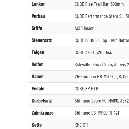
Lenker
CUBE Rise Trail Bar, 680mm
Vorbau
CUBE Performance Stem SL, 3
Griffe
ACID React
Steuersatz
CUBE FPH868, Top 1 1/8", Botto
Felgen
CUBE ZX20, 32H, Disc
Reifen
Schwalbe Smart Sam, Active, 2
Naben
VR:Shimano HB-M4050, QR, Cen
Pedale
CUBE PP MTB
Kurbelsatz
Shimano Deore FC-M5100, 36X
Zahnkränze
Shimano CS-M5100, 11-42T
Kette
KMC X11