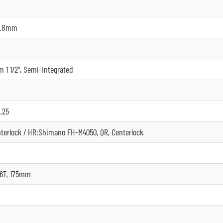
1.8mm
m 1 1/2", Semi-Integrated
.25
terlock / HR:Shimano FH-M4050, QR, Centerlock
26T, 175mm