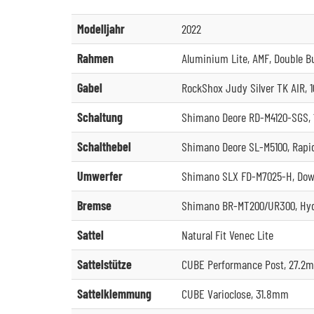
Modelljahr
2022
Rahmen
Aluminium Lite, AMF, Double Bu
Gabel
RockShox Judy Silver TK AIR,
Schaltung
Shimano Deore RD-M4120-SGS, 
Schalthebel
Shimano Deore SL-M5100, Rapid
Umwerfer
Shimano SLX FD-M7025-H, Do
Bremse
Shimano BR-MT200/UR300, Hydr.
Sattel
Natural Fit Venec Lite
Sattelstütze
CUBE Performance Post, 27.2
Sattelklemmung
CUBE Varioclose, 31.8mm