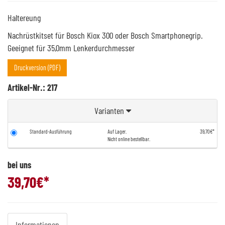
Haltereung
Nachrüstkitset für Bosch Kiox 300 oder Bosch Smartphonegrip.
Geeignet für 35,0mm Lenkerdurchmesser
Druckversion (PDF)
Artikel-Nr.: 217
Varianten
Standard-Ausführung
Auf Lager.
39,70€*
Nicht online bestellbar.
bei uns
39,70
€*
Informationen