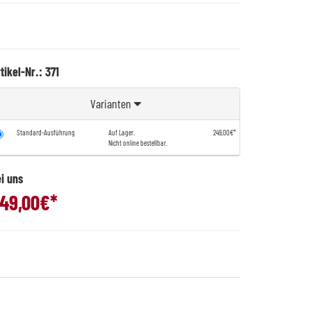
tikel-Nr.: 371
Varianten
Standard-Ausführung
Auf Lager.
249,00€*
Nicht online bestellbar.
i uns
49,00
€*