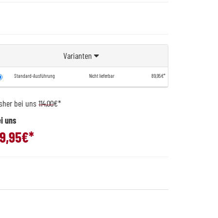
Varianten
Standard-Ausführung
Nicht lieferbar
89,95€*
sher bei uns
114,00
€*
i uns
9,95
€*