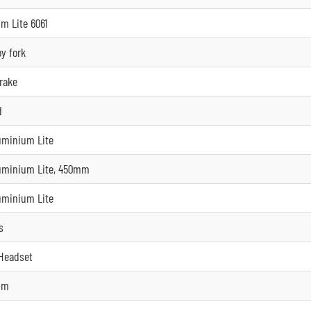
m Lite 6061
oy fork
Brake
d
uminium Lite
uminium Lite, 450mm
uminium Lite
s
Headset
um