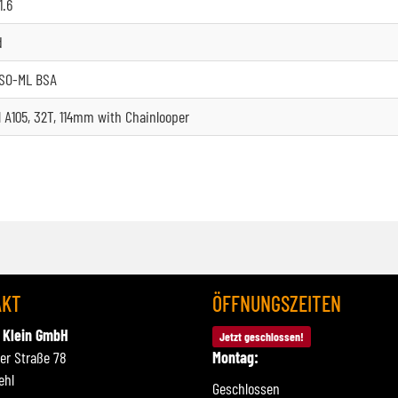
1.6
d
SO-ML BSA
 A105, 32T, 114mm with Chainlooper
AKT
ÖFFNUNGSZEITEN
 Klein GmbH
Jetzt geschlossen!
ner Straße 78
Montag:
ehl
Geschlossen