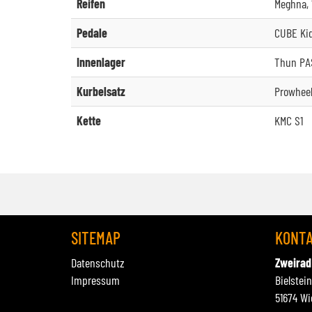
Reifen
Meghna, 
Pedale
CUBE Ki
Innenlager
Thun PA
Kurbelsatz
Prowheel
Kette
KMC S1
SITEMAP
KONT
Datenschutz
Zweirad
Impressum
Bielstei
51674 Wi