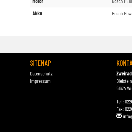
Motor
Bosch PER
Akku
Bosch Pow
SITEMAP
KONT
Datenschutz
Zweirad
Impressum
Bielstei
51674 Wi
Tel.: 02
Fax: 022
info