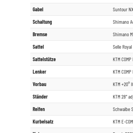
Gabel
Suntour NX
Schaltung
Shimano A
Bremse
Shimano MT
Sattel
Selle Royal
Sattelstütze
KTM COMP I
Lenker
KTM COMP I
Vorbau
KTM +20° I
Ständer
KTM 28" ad
Reifen
Schwalbe 
Kurbelsatz
KTM E-COM