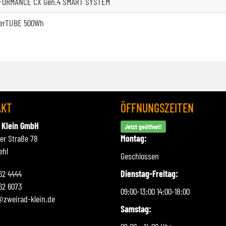
FORMANCE CX Gen.4 SMART SYSTEM
erTUBE 500Wh
AKT
ÖFFNUNGSZEITEN
 Klein GmbH
Jetzt geöffnet!
ner Straße 78
Montag:
ehl
Geschlossen
262 4444
Dienstag-Freitag:
62 6073
09:00-13:00 14:00-18:00
@zweirad-klein.de
Samstag: