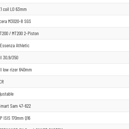
1 coil LO 63mm
cera M3020-8 SGS
200 / MT200 2-Piston
 Essenza Athletic
I 30.9/350
I low rizer 640mm
CR
justable
Smart Sam 47-622
P ISIS 170mm Q16