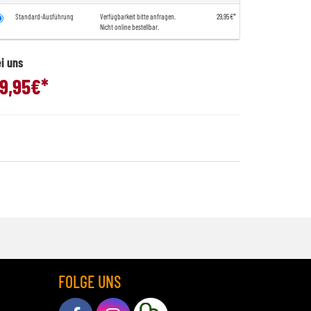
Standard-Ausführung
Verfügbarkeit bitte anfragen.
29,95€*
Nicht online bestellbar.
i uns
9,95
€*
FOLGE UNS