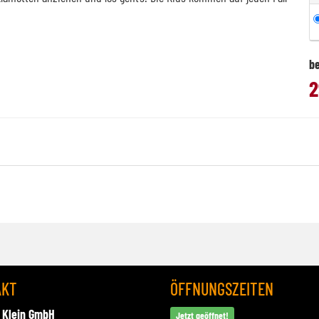
be
2
AKT
ÖFFNUNGSZEITEN
 Klein GmbH
Jetzt geöffnet!