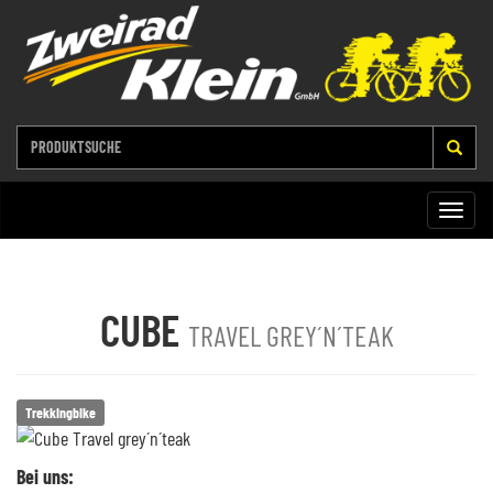
Toggle
naviga
CUBE
TRAVEL GREY´N´TEAK
Trekkingbike
Bei uns: