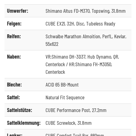
Umwerfer:
Shimano Altus FD-M370, Topswing, 31.8mm
Felgen:
CUBE EX21, 32H, Disc, Tubeless Ready
Reifen:
Schwalbe Marathon Almoition, PerfL, Kevlar,
55x622
Naben:
VR:Shimano DH-3D37, Hub Dynamo, QR,
Centerlock / HR:Shimano FH-M3050,
Centerlock
Bleche:
ACID 65 BB-Mount
Sattel:
Natural Fit Sequence
Sattelstütze:
CUBE Performance Post, 27.2mm
Sattelklemmung:
CUBE Screwlock, 31.8mm
Lenker:
CUBE Comfort Trail Bar, 660mm