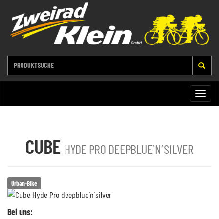
Toggle
naviga
CUBE
HYDE PRO DEEPBLUE´N´SILVER
Urban-Bike
Bei uns: