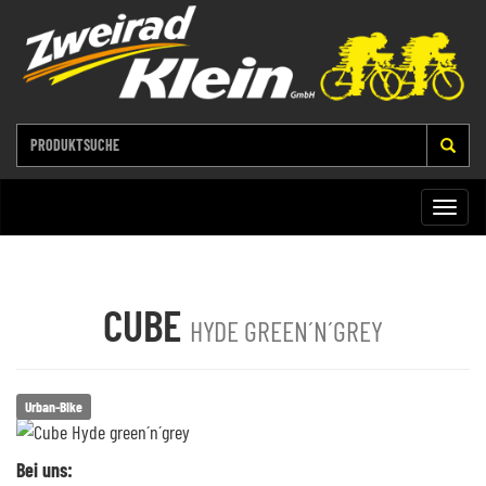
Toggle
naviga
CUBE
HYDE GREEN´N´GREY
Urban-Bike
Bei uns: