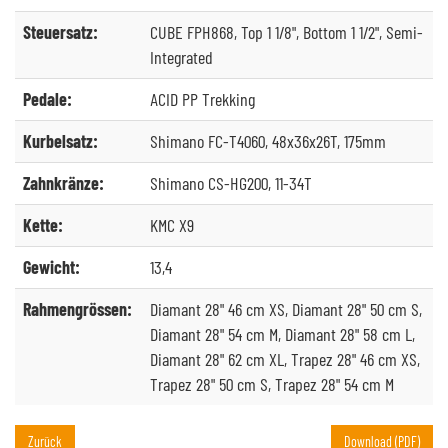
Steuersatz:
CUBE FPH868, Top 1 1/8", Bottom 1 1/2", Semi-
Integrated
Pedale:
ACID PP Trekking
Kurbelsatz:
Shimano FC-T4060, 48x36x26T, 175mm
Zahnkränze:
Shimano CS-HG200, 11-34T
Kette:
KMC X9
Gewicht:
13,4
Rahmengrössen:
Diamant 28" 46 cm XS, Diamant 28" 50 cm S,
Diamant 28" 54 cm M, Diamant 28" 58 cm L,
Diamant 28" 62 cm XL, Trapez 28" 46 cm XS,
Trapez 28" 50 cm S, Trapez 28" 54 cm M
Zurück
Download (PDF)