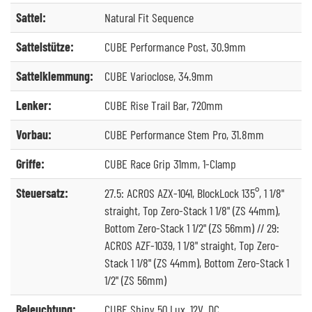
Sattel:
Natural Fit Sequence
Sattelstütze:
CUBE Performance Post, 30.9mm
Sattelklemmung:
CUBE Varioclose, 34.9mm
Lenker:
CUBE Rise Trail Bar, 720mm
Vorbau:
CUBE Performance Stem Pro, 31.8mm
Griffe:
CUBE Race Grip 31mm, 1-Clamp
Steuersatz:
27.5: ACROS AZX-1041, BlockLock 135°, 1 1/8"
straight, Top Zero-Stack 1 1/8" (ZS 44mm),
Bottom Zero-Stack 1 1/2" (ZS 56mm) // 29:
ACROS AZF-1039, 1 1/8" straight, Top Zero-
Stack 1 1/8" (ZS 44mm), Bottom Zero-Stack 1
1/2" (ZS 56mm)
Beleuchtung:
CUBE Shiny 50 Lux, 12V, DC