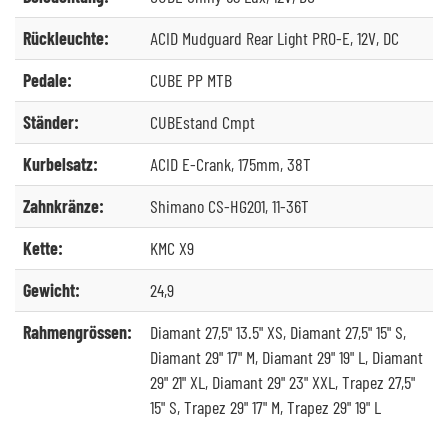
Rückleuchte:
ACID Mudguard Rear Light PRO-E, 12V, DC
Pedale:
CUBE PP MTB
Ständer:
CUBEstand Cmpt
Kurbelsatz:
ACID E-Crank, 175mm, 38T
Zahnkränze:
Shimano CS-HG201, 11-36T
Kette:
KMC X9
Gewicht:
24,9
Rahmengrössen:
Diamant 27,5" 13.5" XS, Diamant 27,5" 15" S,
Diamant 29" 17" M, Diamant 29" 19" L, Diamant
29" 21" XL, Diamant 29" 23" XXL, Trapez 27,5"
15" S, Trapez 29" 17" M, Trapez 29" 19" L