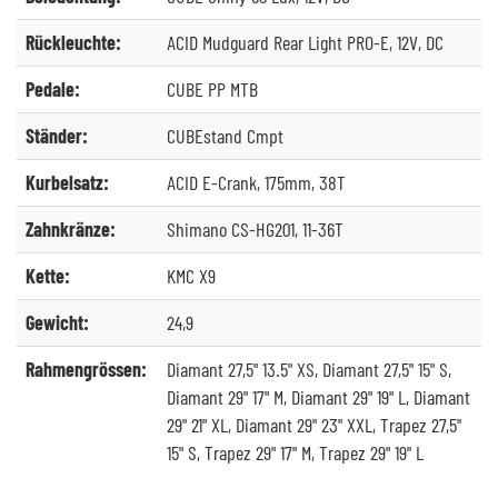
Rückleuchte:
ACID Mudguard Rear Light PRO-E, 12V, DC
Pedale:
CUBE PP MTB
Ständer:
CUBEstand Cmpt
Kurbelsatz:
ACID E-Crank, 175mm, 38T
Zahnkränze:
Shimano CS-HG201, 11-36T
Kette:
KMC X9
Gewicht:
24,9
Rahmengrössen:
Diamant 27,5" 13.5" XS, Diamant 27,5" 15" S,
Diamant 29" 17" M, Diamant 29" 19" L, Diamant
29" 21" XL, Diamant 29" 23" XXL, Trapez 27,5"
15" S, Trapez 29" 17" M, Trapez 29" 19" L