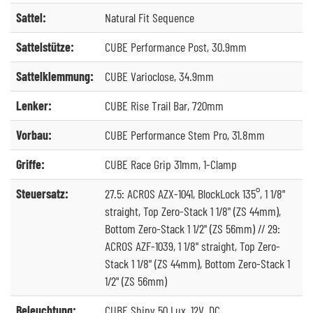
Sattel:
Natural Fit Sequence
Sattelstütze:
CUBE Performance Post, 30.9mm
Sattelklemmung:
CUBE Varioclose, 34.9mm
Lenker:
CUBE Rise Trail Bar, 720mm
Vorbau:
CUBE Performance Stem Pro, 31.8mm
Griffe:
CUBE Race Grip 31mm, 1-Clamp
Steuersatz:
27.5: ACROS AZX-1041, BlockLock 135°, 1 1/8"
straight, Top Zero-Stack 1 1/8" (ZS 44mm),
Bottom Zero-Stack 1 1/2" (ZS 56mm) // 29:
ACROS AZF-1039, 1 1/8" straight, Top Zero-
Stack 1 1/8" (ZS 44mm), Bottom Zero-Stack 1
1/2" (ZS 56mm)
Beleuchtung:
CUBE Shiny 50 Lux, 12V, DC