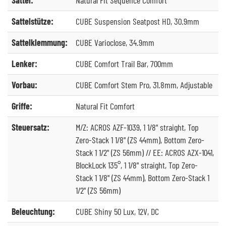
Sattelstütze:
CUBE Suspension Seatpost HD, 30.9mm
Sattelklemmung:
CUBE Varioclose, 34.9mm
Lenker:
CUBE Comfort Trail Bar, 700mm
Vorbau:
CUBE Comfort Stem Pro, 31.8mm, Adjustable
Griffe:
Natural Fit Comfort
Steuersatz:
M/Z: ACROS AZF-1039, 1 1/8" straight, Top
Zero-Stack 1 1/8" (ZS 44mm), Bottom Zero-
Stack 1 1/2" (ZS 56mm) // EE: ACROS AZX-1041,
BlockLock 135°, 1 1/8" straight, Top Zero-
Stack 1 1/8" (ZS 44mm), Bottom Zero-Stack 1
1/2" (ZS 56mm)
Beleuchtung:
CUBE Shiny 50 Lux, 12V, DC