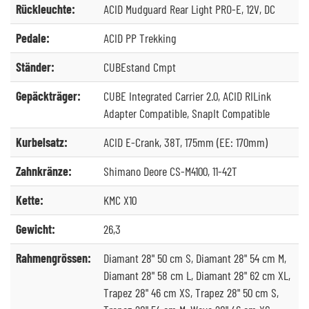
Rückleuchte:
ACID Mudguard Rear Light PRO-E, 12V, DC
Pedale:
ACID PP Trekking
Ständer:
CUBEstand Cmpt
Gepäckträger:
CUBE Integrated Carrier 2.0, ACID RILink
Adapter Compatible, SnapIt Compatible
Kurbelsatz:
ACID E-Crank, 38T, 175mm (EE: 170mm)
Zahnkränze:
Shimano Deore CS-M4100, 11-42T
Kette:
KMC X10
Gewicht:
26,3
Rahmengrössen:
Diamant 28" 50 cm S, Diamant 28" 54 cm M,
Diamant 28" 58 cm L, Diamant 28" 62 cm XL,
Trapez 28" 46 cm XS, Trapez 28" 50 cm S,