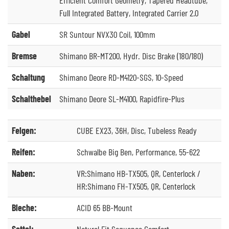
Full Integrated Battery, Integrated Carrier 2.0
Gabel
SR Suntour NVX30 Coil, 100mm
Bremse
Shimano BR-MT200, Hydr. Disc Brake (180/180)
Schaltung
Shimano Deore RD-M4120-SGS, 10-Speed
Schalthebel
Shimano Deore SL-M4100, Rapidfire-Plus
Felgen:
CUBE EX23, 36H, Disc, Tubeless Ready
Reifen:
Schwalbe Big Ben, Performance, 55-622
Naben:
VR:Shimano HB-TX505, QR, Centerlock /
HR:Shimano FH-TX505, QR, Centerlock
Bleche:
ACID 65 BB-Mount
Sattel:
Natural Fit Sequence Comfort