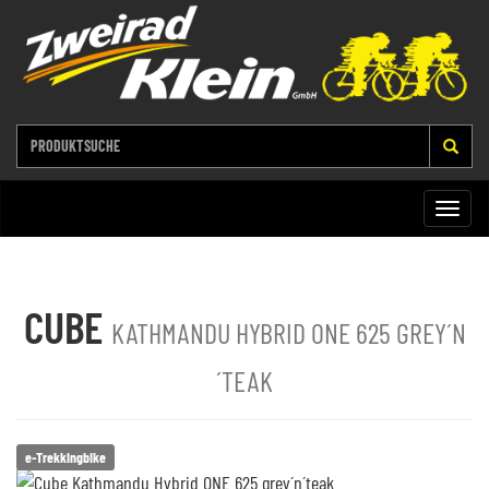
Toggle
naviga
CUBE
KATHMANDU HYBRID ONE 625 GREY´N
´TEAK
e-Trekkingbike