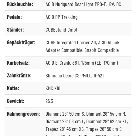
Rückleuchte:
ACID Mudguard Rear Light PRO-E, 12V, DC
Pedale:
ACID PP Trekking
Ständer:
CUBEstand Cmpt
Gepäckträger:
CUBE Integrated Carrier 2.0, ACID RILink
Adapter Compatible, SnapIt Compatible
Kurbelsatz:
ACID E-Crank, 38T, 175mm (EE: 170mm)
Zahnkränze:
Shimano Deore CS-M4100, 11-42T
Kette:
KMC X10
Gewicht:
26,3
Rahmengrössen:
Diamant 28" 50 cm S, Diamant 28" 54 cm M,
Diamant 28" 58 cm L, Diamant 28" 62 cm XL,
Trapez 28" 46 cm XS, Trapez 28" 50 cm S,