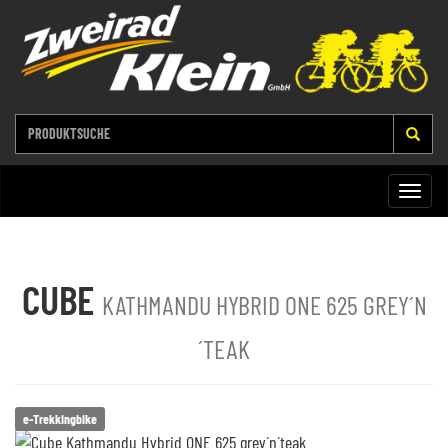
Toggle
naviga
CUBE
KATHMANDU HYBRID ONE 625 GREY´N
´TEAK
e-Trekkingbike