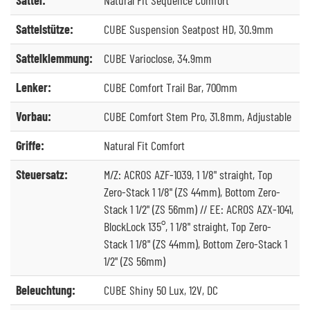
Sattelstütze:
CUBE Suspension Seatpost HD, 30.9mm
Sattelklemmung:
CUBE Varioclose, 34.9mm
Lenker:
CUBE Comfort Trail Bar, 700mm
Vorbau:
CUBE Comfort Stem Pro, 31.8mm, Adjustable
Griffe:
Natural Fit Comfort
Steuersatz:
M/Z: ACROS AZF-1039, 1 1/8" straight, Top
Zero-Stack 1 1/8" (ZS 44mm), Bottom Zero-
Stack 1 1/2" (ZS 56mm) // EE: ACROS AZX-1041,
BlockLock 135°, 1 1/8" straight, Top Zero-
Stack 1 1/8" (ZS 44mm), Bottom Zero-Stack 1
1/2" (ZS 56mm)
Beleuchtung:
CUBE Shiny 50 Lux, 12V, DC