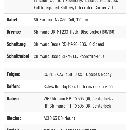
Full Integrated Battery, Integrated Carrier 2.0
Gabel
SR Suntour NVX30 Coil, 100mm
Bremse
Shimano BR-MT200, Hydr. Disc Brake (180/180)
Schaltung
Shimano Deore RD-M4120-SGS, 10-Speed
Schalthebel
Shimano Deore SL-M4100, Rapidfire-Plus
Felgen:
CUBE EX23, 36H, Disc, Tubeless Ready
Reifen:
Schwalbe Big Ben, Performance, 55-622
Naben:
VR:Shimano HB-TX505, QR, Centerlock /
HR:Shimano FH-TX505, QR, Centerlock
Bleche:
ACID 65 BB-Mount
Sattel:
Natural Fit Sequence Comfort