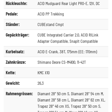
Rückleuchte:
ACID Mudguard Rear Light PRO-E, 12V, DC
Pedale:
ACID PP Trekking
Ständer:
CUBEstand Cmpt
Gepäckträger:
CUBE Integrated Carrier 2.0, ACID RILink
Adapter Compatible, SnapIt Compatible
Kurbelsatz:
ACID E-Crank, 38T, 175mm (EE: 170mm)
Zahnkränze:
Shimano Deore CS-M4100, 11-42T
Kette:
KMC X10
Gewicht:
26,3
Rahmengrössen:
Diamant 28" 50 cm S, Diamant 28" 54 cm M,
Diamant 28" 58 cm L, Diamant 28" 62 cm XL,
Trapez 28" 46 cm XS, Trapez 28" 50 cm S,