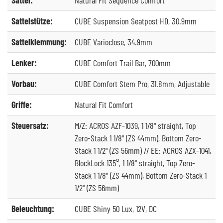
Sattelstütze:
CUBE Suspension Seatpost HD, 30.9mm
Sattelklemmung:
CUBE Varioclose, 34.9mm
Lenker:
CUBE Comfort Trail Bar, 700mm
Vorbau:
CUBE Comfort Stem Pro, 31.8mm, Adjustable
Griffe:
Natural Fit Comfort
Steuersatz:
M/Z: ACROS AZF-1039, 1 1/8" straight, Top
Zero-Stack 1 1/8" (ZS 44mm), Bottom Zero-
Stack 1 1/2" (ZS 56mm) // EE: ACROS AZX-1041,
BlockLock 135°, 1 1/8" straight, Top Zero-
Stack 1 1/8" (ZS 44mm), Bottom Zero-Stack 1
1/2" (ZS 56mm)
Beleuchtung:
CUBE Shiny 50 Lux, 12V, DC