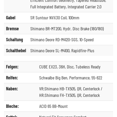
Full Integrated Battery, Integrated Carrier 2.0
Gabel
SR Suntour NVX30 Coil, 100mm
Bremse
Shimano BR-MT200, Hydr. Disc Brake (180/180)
Schaltung
Shimano Deore RD-M4120-SGS, 10-Speed
Schalthebel
Shimano Deore SL-M4100, Rapidfire-Plus
Felgen:
CUBE EX23, 36H, Disc, Tubeless Ready
Reifen:
Schwalbe Big Ben, Performance, 55-622
Naben:
VR:Shimano HB-TX505, QR, Centerlock /
HR:Shimano FH-TX505, QR, Centerlock
Bleche:
ACID 65 BB-Mount
Sattel:
Natural Fit Sequence Comfort