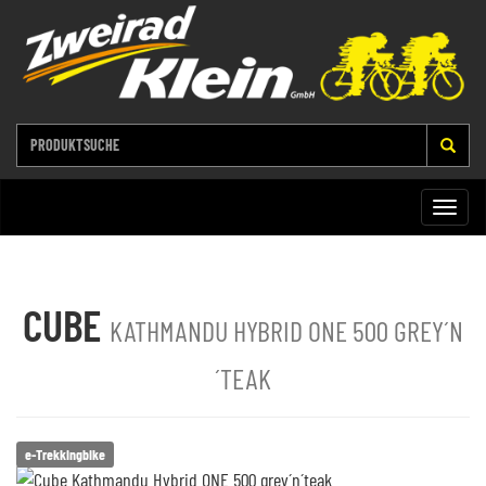
Toggle
naviga
CUBE
KATHMANDU HYBRID ONE 500 GREY´N
´TEAK
e-Trekkingbike