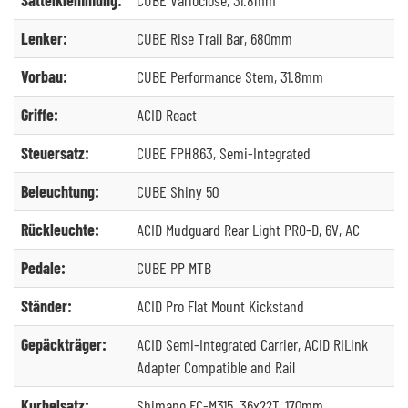
Lenker:
CUBE Rise Trail Bar, 680mm
Vorbau:
CUBE Performance Stem, 31.8mm
Griffe:
ACID React
Steuersatz:
CUBE FPH863, Semi-Integrated
Beleuchtung:
CUBE Shiny 50
Rückleuchte:
ACID Mudguard Rear Light PRO-D, 6V, AC
Pedale:
CUBE PP MTB
Ständer:
ACID Pro Flat Mount Kickstand
Gepäckträger:
ACID Semi-Integrated Carrier, ACID RILink
Adapter Compatible and Rail
Kurbelsatz:
Shimano FC-M315, 36x22T, 170mm