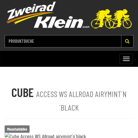
Toggle
naviga
CUBE
ACCESS WS ALLROAD AIRYMINT´N
´BLACK
Mountainbike