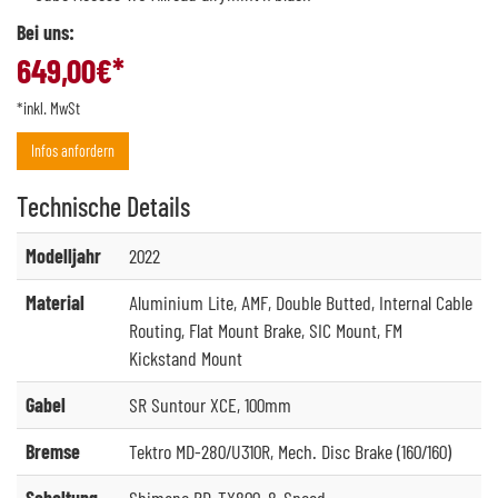
Bei uns:
649,00
€*
*inkl. MwSt
Infos anfordern
Technische
Details
Modelljahr
2022
Material
Aluminium Lite, AMF, Double Butted, Internal Cable
Routing, Flat Mount Brake, SIC Mount, FM
Kickstand Mount
Gabel
SR Suntour XCE, 100mm
Bremse
Tektro MD-280/U310R, Mech. Disc Brake (160/160)
Schaltung
Shimano RD-TX800, 8-Speed