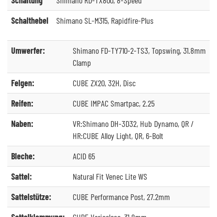
Schalthebel
Shimano SL-M315, Rapidfire-Plus
Umwerfer:
Shimano FD-TY710-2-TS3, Topswing, 31.8mm
Clamp
Felgen:
CUBE ZX20, 32H, Disc
Reifen:
CUBE IMPAC Smartpac, 2.25
Naben:
VR:Shimano DH-3D32, Hub Dynamo, QR /
HR:CUBE Alloy Light, QR, 6-Bolt
Bleche:
ACID 65
Sattel:
Natural Fit Venec Lite WS
Sattelstütze:
CUBE Performance Post, 27.2mm
Sattelklemmung:
CUBE Varioclose, 31.8mm