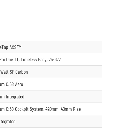
 eTap AXS™
ro One TT, Tubeless Easy, 25-622
ia Watt SF Carbon
um C:68 Aero
um Integrated
um C:68 Cockpit System, 420mm, 40mm Rise
integrated