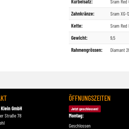
Kurbelsatz:
Sram Red 
Zahnkränze:
Sram XG-12
Kette:
Sram Red 
Gewicht:
9,5
Rahmengrössen:
Diamant 28
AKT
ÖFFNUNGSZEITEN
 Klein GmbH
Jetzt geschlossen!
ner Straße 78
Montag:
ehl
Geschlossen