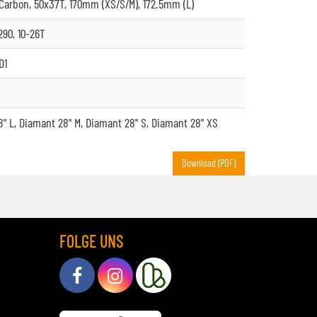
Carbon, 50x37T, 170mm (XS/S/M), 172.5mm (L)
90, 10-26T
D1
" L, Diamant 28" M, Diamant 28" S, Diamant 28" XS
Download (PDF)
FOLGE UNS