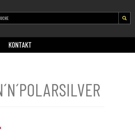
KONTAKT
N´N´POLARSILVER
*