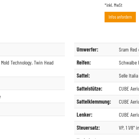
*inkl. MwSt
Infos anfordern
Umwerfer:
Sram Red
Mold Technology, Twin Head
Reifen:
Schwalbe P
Sattel:
Selle Ital
Sattelstütze:
CUBE Aeri
e
Sattelklemmung:
CUBE Aeri
Lenker:
CUBE Aeri
Steuersatz:
VP, 1 1/8" 