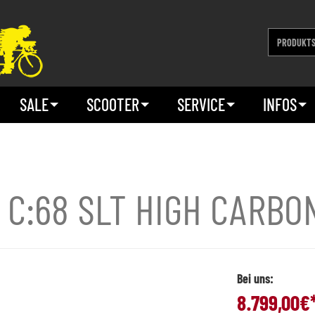
SALE
SCOOTER
SERVICE
INFOS
 C:68 SLT HIGH CARBO
Bei uns:
8.799,00
€