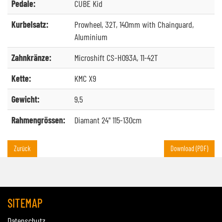
Pedale:
CUBE Kid
Kurbelsatz:
Prowheel, 32T, 140mm with Chainguard,
Aluminium
Zahnkränze:
Microshift CS-H093A, 11-42T
Kette:
KMC X9
Gewicht:
9,5
Rahmengrössen:
Diamant 24" 115-130cm
Zurück
Download (PDF)
SITEMAP
Datenschutz