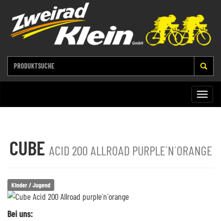
Toggle
naviga
CUBE
ACID 200 ALLROAD PURPLE´N´ORANGE
Kinder / Jugend
Bei uns: