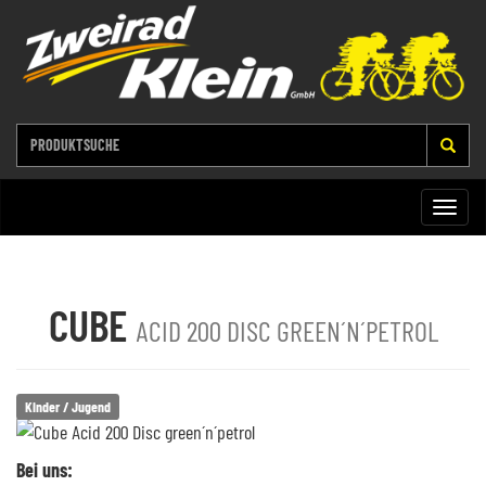
Toggle
naviga
CUBE
ACID 200 DISC GREEN´N´PETROL
Kinder / Jugend
Bei uns: