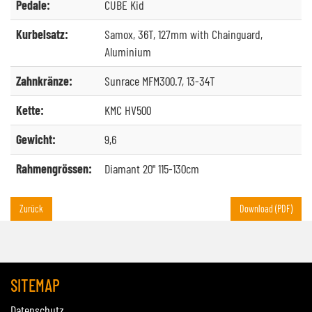
Pedale:
CUBE Kid
Kurbelsatz:
Samox, 36T, 127mm with Chainguard,
Aluminium
Zahnkränze:
Sunrace MFM300.7, 13-34T
Kette:
KMC HV500
Gewicht:
9,6
Rahmengrössen:
Diamant 20" 115-130cm
Zurück
Download (PDF)
SITEMAP
Datenschutz