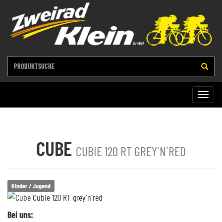
Toggle
naviga
CUBE
CUBIE 120 RT GREY´N´RED
Kinder / Jugend
Bei uns: