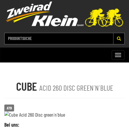
Toggle
naviga
CUBE
ACID 260 DISC GREEN´N´BLUE
ATB
Bei uns: