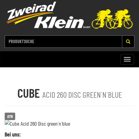
Toggle
naviga
CUBE
ACID 260 DISC GREEN´N´BLUE
ATB
Bei uns: