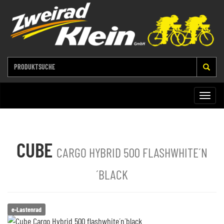
Toggle
naviga
CUBE
CARGO HYBRID 500 FLASHWHITE´N
´BLACK
e-Lastenrad