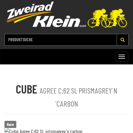
Toggle
naviga
CUBE
AGREE C:62 SL PRISMAGREY´N
´CARBON
Race