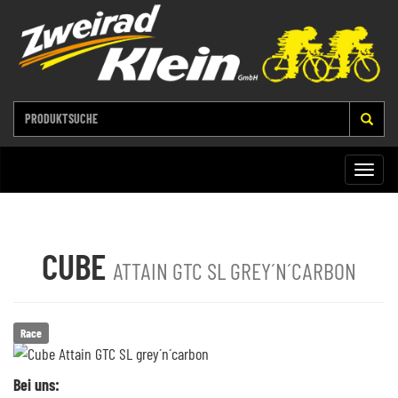
Toggle
naviga
CUBE
ATTAIN GTC SL GREY´N´CARBON
Race
Bei uns: