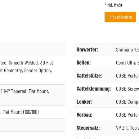
*inkl. MwSt
Infos anfordern
Umwerfer:
Shimano 10
tted, Smooth Welded, 3D Flat
Reifen:
Conti Ultra 
t Geometry, Fender Option,
Sattelstütze:
CUBE Perfo
Sattelklemmung:
CUBE Screw
 1 1/4" Tapered, Flat Mount,
Lenker:
CUBE Compa
 Flat Mount (160/160)
Vorbau:
CUBE Perfo
Steuersatz:
VP Z-t, Top 