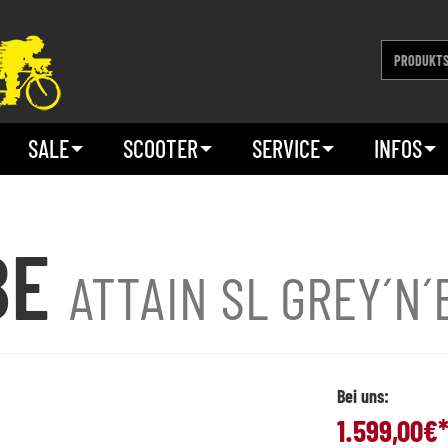
SALE
SCOOTER
SERVICE
INFOS
BE
ATTAIN SL GREY´N
Bei uns:
1.599,00
€