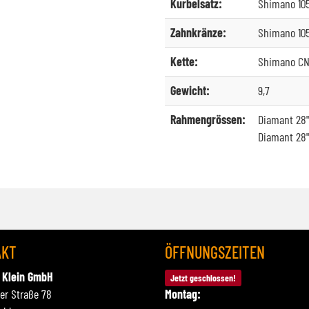
Kurbelsatz:
Shimano 105
Zahnkränze:
Shimano 105
Kette:
Shimano CN
Gewicht:
9,7
Rahmengrössen:
Diamant 28"
Diamant 28"
AKT
ÖFFNUNGSZEITEN
 Klein GmbH
Jetzt geschlossen!
ner Straße 78
Montag: