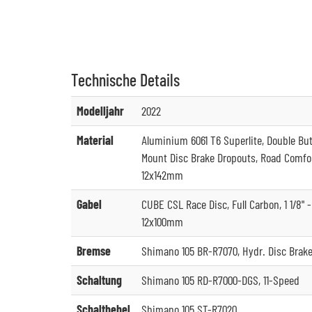
Technische
Details
Modelljahr
2022
Material
Aluminium 6061 T6 Superlite, Double Bu
Mount Disc Brake Dropouts, Road Comfor
12x142mm
Gabel
CUBE CSL Race Disc, Full Carbon, 1 1/8" -
12x100mm
Bremse
Shimano 105 BR-R7070, Hydr. Disc Brake,
Schaltung
Shimano 105 RD-R7000-DGS, 11-Speed
Schalthebel
Shimano 105 ST-R7020