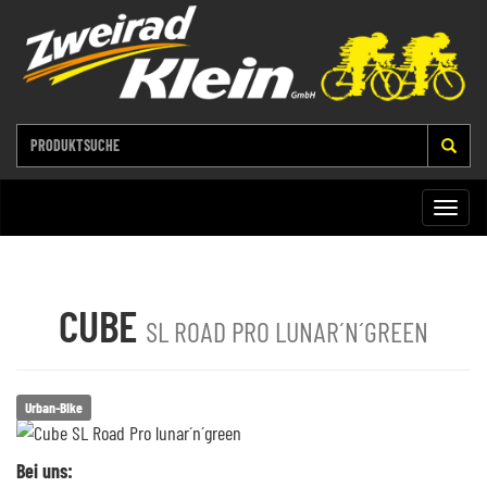
Toggle
naviga
CUBE
SL ROAD PRO LUNAR´N´GREEN
Urban-Bike
Bei uns: