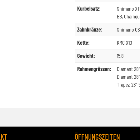
Kurbelsatz:
Shimano XT 
BB, Chaingu
Zahnkränze:
Shimano CS
Kette:
KMC X10
Gewicht:
15,8
Rahmengrössen:
Diamant 28"
Diamant 28"
Trapez 28" 
AKT
ÖFFNUNGSZEITEN