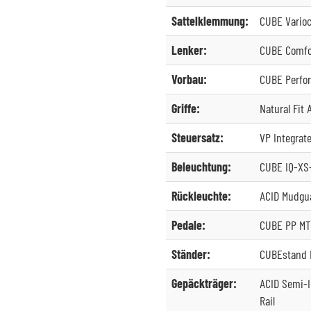
Sattelklemmung:
CUBE Varioc
Lenker:
CUBE Comfor
Vorbau:
CUBE Perfo
Griffe:
Natural Fit A
Steuersatz:
VP Integrate
Beleuchtung:
CUBE IQ-XS-
Rückleuchte:
ACID Mudgua
Pedale:
CUBE PP M
Ständer:
CUBEstand P
Gepäckträger:
ACID Semi-I
Rail