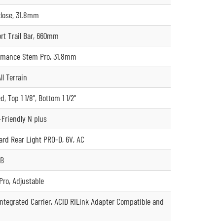
lose, 31.8mm
t Trail Bar, 660mm
rmance Stem Pro, 31.8mm
ll Terrain
d, Top 1 1/8", Bottom 1 1/2"
Friendly N plus
rd Rear Light PRO-D, 6V, AC
TB
ro, Adjustable
ntegrated Carrier, ACID RILink Adapter Compatible and