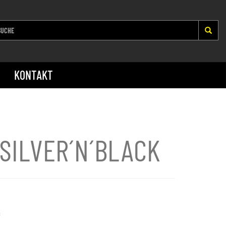
KONTAKT
SILVER´N´BLACK
*