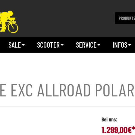
SALE
SCOOTER
SERVICE
INFOS
E EXC ALLROAD POLAR
Bei uns:
1.299,00
€