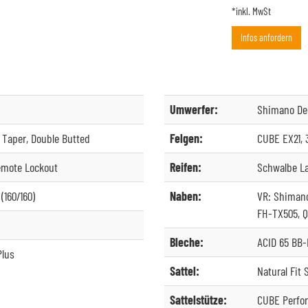
*inkl. MwSt
Infos anfordern
Umwerfer:
Shimano De
 Taper, Double Butted
Felgen:
CUBE EX21, 
emote Lockout
Reifen:
Schwalbe La
(160/160)
Naben:
VR: Shimano
FH-TX505, Q
Bleche:
ACID 65 BB
Plus
Sattel:
Natural Fit
Sattelstütze:
CUBE Perfo