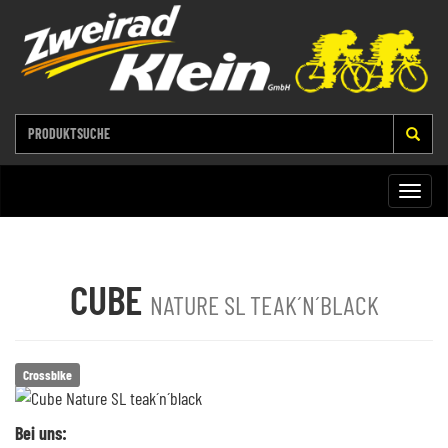
Toggle
naviga
CUBE
NATURE SL TEAK´N´BLACK
Crossbike
Bei uns: