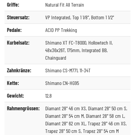
Griffe:
Natural Fit All Terrain
Steuersatz:
VP Integrated, Top 1 1/8", Bottom 1 1/2"
Pedale:
ACID PP Trekking
Kurbelsatz:
Shimano XT FC-T8000, Hollowtech II,
48x36x26T, 175mm, Integrated BB,
Chainguard
Zahnkränze:
Shimano CS-M771, 11-34T
Kette:
Shimano CN-HG95
Gewicht:
12,8
Rahmengrössen:
Diamant 28" 46 cm XS, Diamant 28" 50 cm S,
Diamant 28" 54 cm M, Diamant 28" 58 cm L,
Diamant 28" 62 cm XL, Trapez 28" 46 cm XS,
Trapez 28" 50 cm S, Trapez 28" 54 cm M