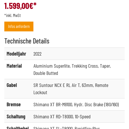
1.599,00
€*
*inkl. MwSt
Infos anfordern
Technische
Details
Modelljahr
2022
Material
Aluminium Superlite, Trekking Cross, Taper,
Double Butted
Gabel
SR Suntour NCX E RL Air T, 63mm, Remote
Lockout
Bremse
Shimano XT BR-M8100, Hydr. Disc Brake (180/160)
Schaltung
Shimano XT RD-T8000, 10-Speed
Schalthebel
Shimano XT SL-T8000, Rapidfire-Plus