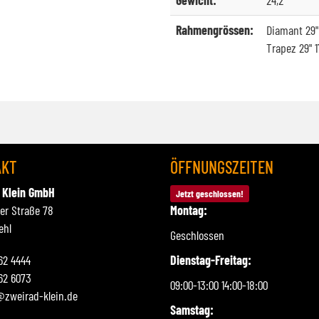
Gewicht:
24,2
Rahmengrössen:
Diamant 29"
Trapez 29" 1
AKT
ÖFFNUNGSZEITEN
 Klein GmbH
Jetzt geschlossen!
ner Straße 78
Montag:
ehl
Geschlossen
262 4444
Dienstag-Freitag:
62 6073
09:00-13:00 14:00-18:00
@zweirad-klein.de
Samstag: