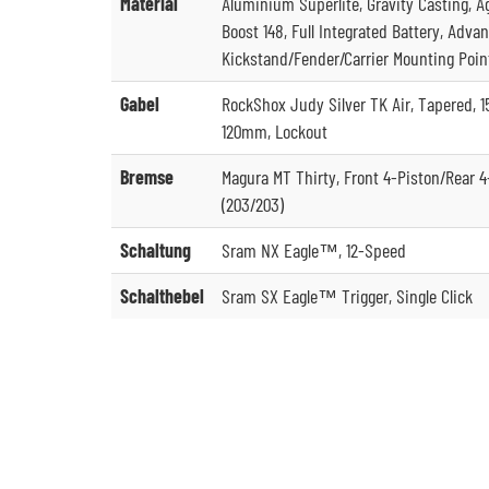
Material
Aluminium Superlite, Gravity Casting, A
Boost 148, Full Integrated Battery, Adva
Kickstand/Fender/Carrier Mounting Poin
Gabel
RockShox Judy Silver TK Air, Tapered, 
120mm, Lockout
Bremse
Magura MT Thirty, Front 4-Piston/Rear 4
(203/203)
Schaltung
Sram NX Eagle™, 12-Speed
Schalthebel
Sram SX Eagle™ Trigger, Single Click