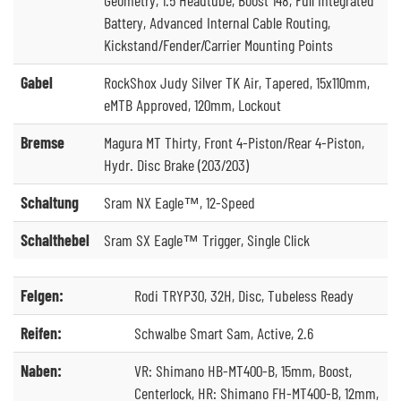
Battery, Advanced Internal Cable Routing,
Kickstand/Fender/Carrier Mounting Points
Gabel
RockShox Judy Silver TK Air, Tapered, 15x110mm,
eMTB Approved, 120mm, Lockout
Bremse
Magura MT Thirty, Front 4-Piston/Rear 4-Piston,
Hydr. Disc Brake (203/203)
Schaltung
Sram NX Eagle™, 12-Speed
Schalthebel
Sram SX Eagle™ Trigger, Single Click
Felgen:
Rodi TRYP30, 32H, Disc, Tubeless Ready
Reifen:
Schwalbe Smart Sam, Active, 2.6
Naben:
VR: Shimano HB-MT400-B, 15mm, Boost,
Centerlock, HR: Shimano FH-MT400-B, 12mm,