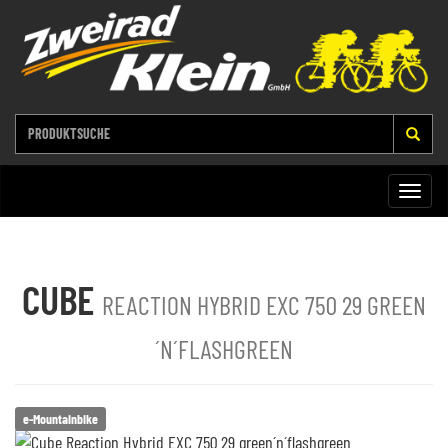
Toggle
naviga
CUBE
REACTION HYBRID EXC 750 29 GREEN
´N´FLASHGREEN
e-Mountainbike