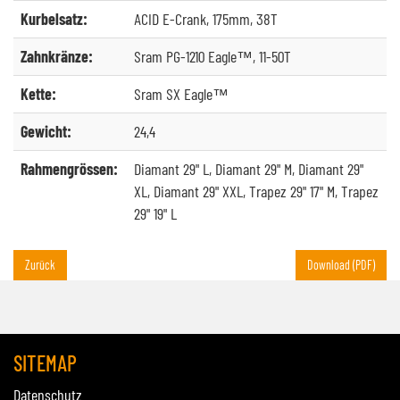
Kurbelsatz:
ACID E-Crank, 175mm, 38T
Zahnkränze:
Sram PG-1210 Eagle™, 11-50T
Kette:
Sram SX Eagle™
Gewicht:
24,4
Rahmengrössen:
Diamant 29" L, Diamant 29" M, Diamant 29"
XL, Diamant 29" XXL, Trapez 29" 17" M, Trapez
29" 19" L
Zurück
Download (PDF)
SITEMAP
Datenschutz