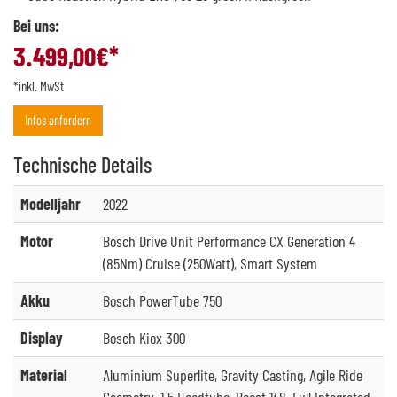
Bei uns:
3.499,00
€*
*inkl. MwSt
Infos anfordern
Technische
Details
Modelljahr
2022
Motor
Bosch Drive Unit Performance CX Generation 4
(85Nm) Cruise (250Watt), Smart System
Akku
Bosch PowerTube 750
Display
Bosch Kiox 300
Material
Aluminium Superlite, Gravity Casting, Agile Ride
Geometry, 1.5 Headtube, Boost 148, Full Integrated