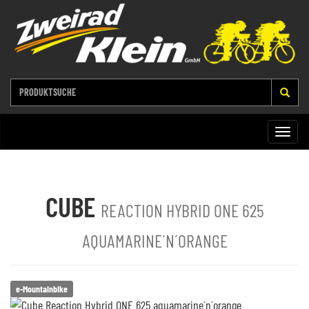
Toggle
naviga
CUBE
REACTION HYBRID ONE 625
AQUAMARINE´N´ORANGE
e-Mountainbike