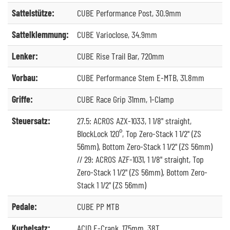
Sattelstütze:
CUBE Performance Post, 30.9mm
Sattelklemmung:
CUBE Varioclose, 34.9mm
Lenker:
CUBE Rise Trail Bar, 720mm
Vorbau:
CUBE Performance Stem E-MTB, 31.8mm
Griffe:
CUBE Race Grip 31mm, 1-Clamp
Steuersatz:
27.5: ACROS AZX-1033, 1 1/8" straight,
BlockLock 120°, Top Zero-Stack 1 1/2" (ZS
56mm), Bottom Zero-Stack 1 1/2" (ZS 56mm)
// 29: ACROS AZF-1031, 1 1/8" straight, Top
Zero-Stack 1 1/2" (ZS 56mm), Bottom Zero-
Stack 1 1/2" (ZS 56mm)
Pedale:
CUBE PP MTB
Kurbelsatz:
ACID E-Crank, 175mm, 38T