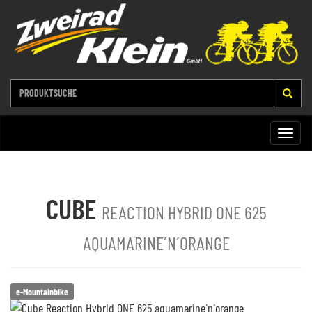
Toggle
naviga
CUBE
REACTION HYBRID ONE 625
AQUAMARINE´N´ORANGE
e-Mountainbike