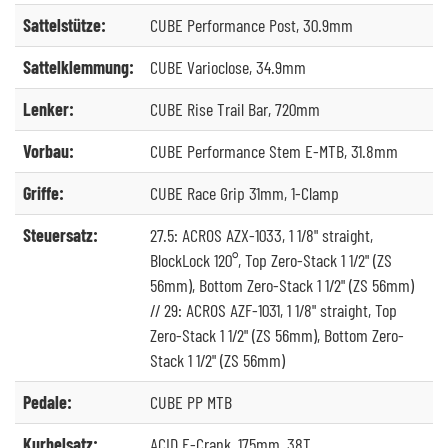
Sattelstütze:
CUBE Performance Post, 30.9mm
Sattelklemmung:
CUBE Varioclose, 34.9mm
Lenker:
CUBE Rise Trail Bar, 720mm
Vorbau:
CUBE Performance Stem E-MTB, 31.8mm
Griffe:
CUBE Race Grip 31mm, 1-Clamp
Steuersatz:
27.5: ACROS AZX-1033, 1 1/8" straight,
BlockLock 120°, Top Zero-Stack 1 1/2" (ZS
56mm), Bottom Zero-Stack 1 1/2" (ZS 56mm)
// 29: ACROS AZF-1031, 1 1/8" straight, Top
Zero-Stack 1 1/2" (ZS 56mm), Bottom Zero-
Stack 1 1/2" (ZS 56mm)
Pedale:
CUBE PP MTB
Kurbelsatz:
ACID E-Crank, 175mm, 38T