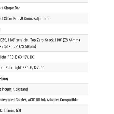
rt Shape Bar
t Stem Pro, 31.8mm, Adjustable
t
39, 1 1/8" straight, Top Zero-Stack 1 1/8" (ZS 44mm),
-Stack 1 1/2" (ZS 56mm)
ight PRO-E 60, 12V, DC
rd Rear Light PRO-E, 12V, DC
kking
at Mount Kickstand
ntegrated Carrier, ACID RILink Adapter Compatible
k, 165mm, 50T