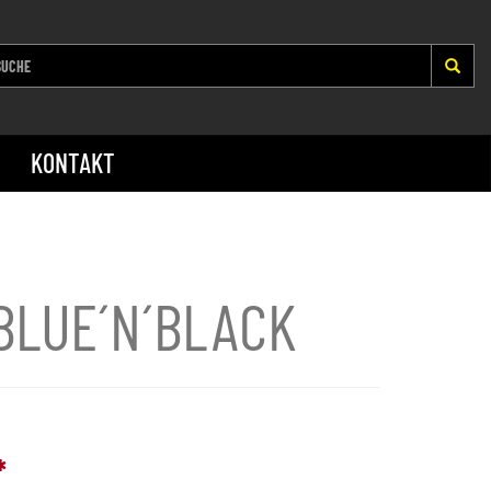
KONTAKT
BLUE´N´BLACK
*