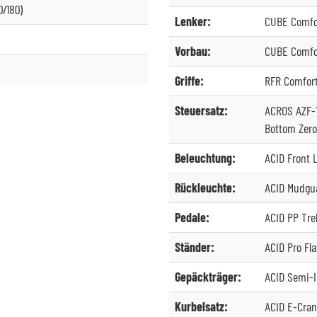
0/180)
Lenker:
CUBE Comfo
Vorbau:
CUBE Comfor
Griffe:
RFR Comfor
Steuersatz:
ACROS AZF-10
Bottom Zero
Beleuchtung:
ACID Front L
Rückleuchte:
ACID Mudgua
Pedale:
ACID PP Tre
Ständer:
ACID Pro Fl
Gepäckträger:
ACID Semi-I
Kurbelsatz:
ACID E-Cran