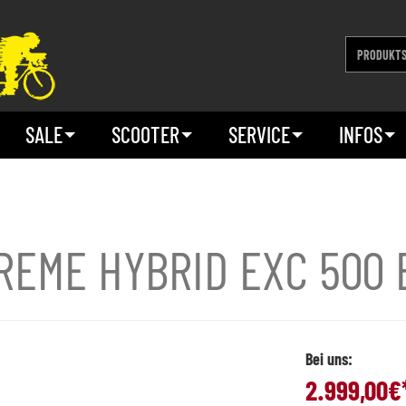
SALE
SCOOTER
SERVICE
INFOS
REME HYBRID EXC 500 
Bei uns:
2.999,00
€