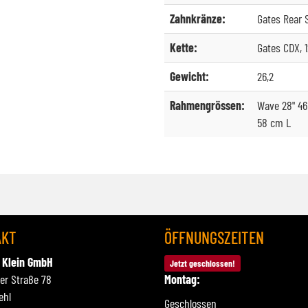
Zahnkränze:
Gates Rear 
Kette:
Gates CDX, 
Gewicht:
26,2
Rahmengrössen:
Wave 28" 46
58 cm L
AKT
ÖFFNUNGSZEITEN
 Klein GmbH
Jetzt geschlossen!
ner Straße 78
Montag:
ehl
Geschlossen