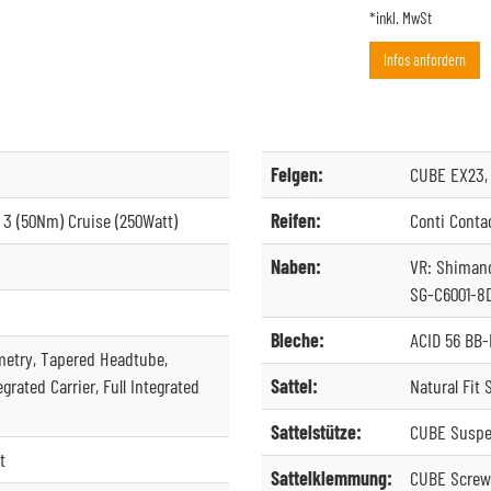
*inkl. MwSt
Infos anfordern
Felgen:
CUBE EX23, 
 3 (50Nm) Cruise (250Watt)
Reifen:
Conti Conta
Naben:
VR: Shimano
SG-C6001-8D
Bleche:
ACID 56 BB
metry, Tapered Headtube,
ated Carrier, Full Integrated
Sattel:
Natural Fit
Sattelstütze:
CUBE Suspe
t
Sattelklemmung:
CUBE Screw