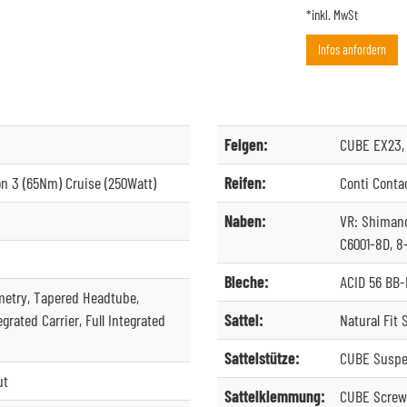
*inkl. MwSt
Infos anfordern
Felgen:
CUBE EX23, 
n 3 (65Nm) Cruise (250Watt)
Reifen:
Conti Conta
Naben:
VR: Shimano
C6001-8D, 8
Bleche:
ACID 56 BB
metry, Tapered Headtube,
ated Carrier, Full Integrated
Sattel:
Natural Fit
Sattelstütze:
CUBE Suspe
ut
Sattelklemmung:
CUBE Screw