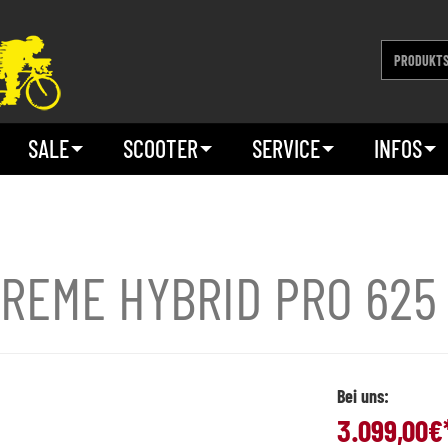
SALE
SCOOTER
SERVICE
INFOS
REME HYBRID PRO 625
Bei uns:
3.099,00
€