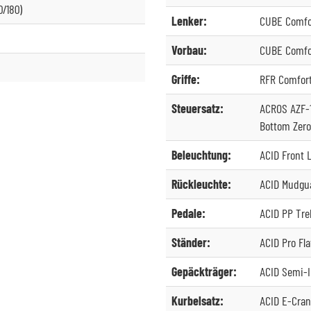
0/180)
Lenker:
CUBE Comfo
Vorbau:
CUBE Comfor
Griffe:
RFR Comfor
Steuersatz:
ACROS AZF-10
Bottom Zero
Beleuchtung:
ACID Front L
Rückleuchte:
ACID Mudgua
Pedale:
ACID PP Tre
Ständer:
ACID Pro Fl
Gepäckträger:
ACID Semi-I
Kurbelsatz:
ACID E-Cran