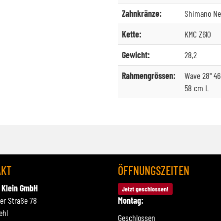
Zahnkränze:
Shimano Ne
Kette:
KMC Z610
Gewicht:
28,2
Rahmengrössen:
Wave 28" 46
58 cm L
AKT
ÖFFNUNGSZEITEN
 Klein GmbH
Jetzt geschlossen!
ner Straße 78
Montag:
ehl
Geschlossen