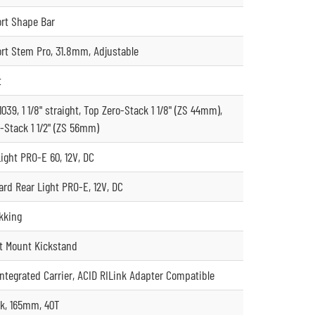
rt Shape Bar
t Stem Pro, 31.8mm, Adjustable
t
39, 1 1/8" straight, Top Zero-Stack 1 1/8" (ZS 44mm),
-Stack 1 1/2" (ZS 56mm)
ight PRO-E 60, 12V, DC
rd Rear Light PRO-E, 12V, DC
kking
at Mount Kickstand
ntegrated Carrier, ACID RILink Adapter Compatible
k, 165mm, 40T