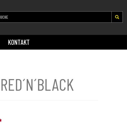
KONTAKT
 RED´N´BLACK
*