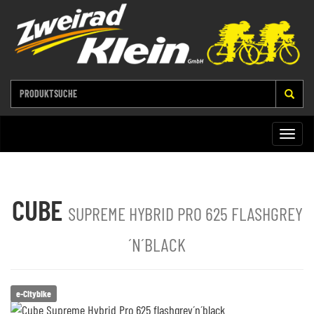
Toggle
naviga
CUBE
SUPREME HYBRID PRO 625 FLASHGREY
´N´BLACK
e-Citybike